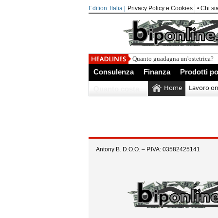
Edition: Italia |
Privacy Policy e Cookies
• Chi s
Quanto guadagna un'ostetrica?
Consulenza
Finanza
Prodotti po
Home
Lavoro on
Quanto costa
Antony B. D.O.O. – P.IVA: 03582425141