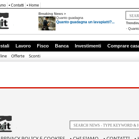
iamo
• Contatti
• Home
Breaking News >
Quanto guadagna
Quanto guadagna un lavapiatti?...
Trendin
-
Quanto
stali
Lavoro
Fisco
Banca
Investimenti
Comprare cas
line
Offerte
Sconti
PRIVACY POLICY E COOKIES
• CHI SIAMO
• CONTATTI
•