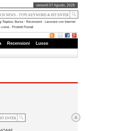
venerdì 07 Agosto, 2026
g Topics:
Borsa
-
Recensioni
-
Lavorare con Internet
 costa
-
Prodotti Postali
a
Recensioni
Lusso
 HOME