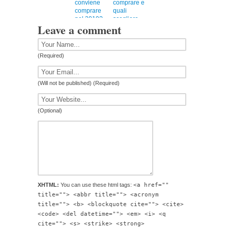
conviene
comprare e
comprare
quali
nel 2019?
scegliere
Leave a comment
(Required)
(Will not be published) (Required)
(Optional)
XHTML:
You can use these html tags:
<a href=""
title=""> <abbr title=""> <acronym
title=""> <b> <blockquote cite=""> <cite>
<code> <del datetime=""> <em> <i> <q
cite=""> <s> <strike> <strong>