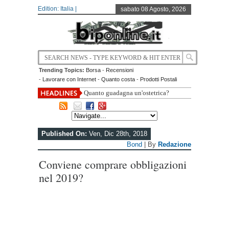
Edition: Italia |
sabato 08 Agosto, 2026
Trending Topics:
Borsa
-
Recensioni
-
Lavorare con Internet
-
Quanto costa
-
Prodotti Postali
Quanto guadagna un'ostetrica?
Published On:
Ven, Dic 28th, 2018
Bond
| By
Redazione
Conviene comprare obbligazioni
nel 2019?