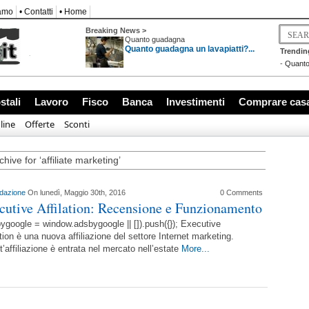
iamo
• Contatti
• Home
Breaking News >
Quanto guadagna
Quanto guadagna un lavapiatti?...
Trendin
-
Quanto
stali
Lavoro
Fisco
Banca
Investimenti
Comprare cas
line
Offerte
Sconti
hive for ‘affiliate marketing’
dazione
On lunedì, Maggio 30th, 2016
0 Comments
cutive Affilation: Recensione e Funzionamento
ygoogle = window.adsbygoogle || []).push({}); Executive
ation è una nuova affiliazione del settore Internet marketing.
’affiliazione è entrata nel mercato nell’estate
More...