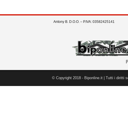
Antony B. D.O.O. – P.IVA: 03582425141
© Copyright 2018 - Biponline.it | Tutti i diritti s