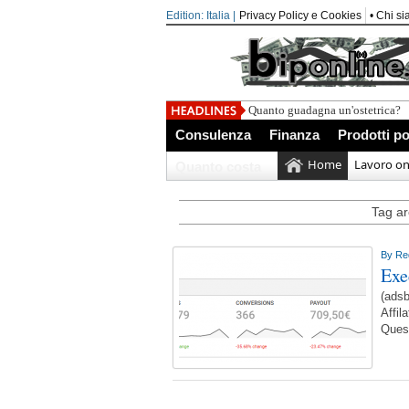
Edition: Italia |
Privacy Policy e Cookies
• Chi s
Quanto guadagna un'ostetrica?
Consulenza
Finanza
Prodotti po
Home
Lavoro on
Quanto costa
Tag arc
By
Re
Exe
(adsb
Affil
Quest