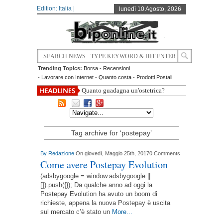
Edition: Italia |
lunedì 10 Agosto, 2026
Trending Topics:
Borsa
-
Recensioni
-
Lavorare con Internet
-
Quanto costa
-
Prodotti Postali
Quanto guadagna un'ostetrica?
Tag archive for ‘postepay’
By
Redazione
On giovedì, Maggio 25th, 2017
0 Comments
Come avere Postepay Evolution
(adsbygoogle = window.adsbygoogle ||
[]).push({}); Da qualche anno ad oggi la
Postepay Evolution ha avuto un boom di
richieste, appena la nuova Postepay è uscita
sul mercato c’è stato un
More...