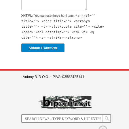
XHTML:
You can use these html tags:
<a href=""
title=""> <abbr title=""> <acronym
title=""> <b> <blockquote cite=""> <cite>
<code> <del datetime=""> <em> <i> <q
cite=""> <s> <strike> <strong>
Antony B. D.O.O. – P.IVA: 03582425141