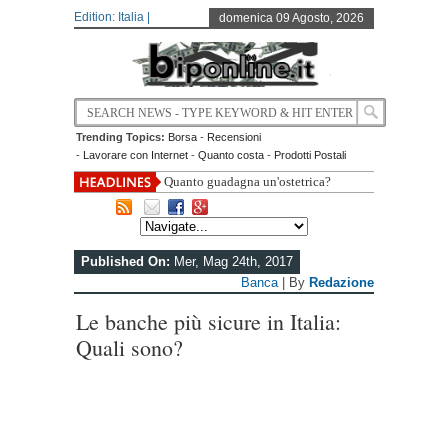
Edition: Italia |
domenica 09 Agosto, 2026
Trending Topics:
Borsa
-
Recensioni
-
Lavorare con Internet
-
Quanto costa
-
Prodotti Postali
Quanto guadagna un'ostetrica?
Published On:
Mer, Mag 24th, 2017
Banca
| By
Redazione
Le banche più sicure in Italia:
Quali sono?