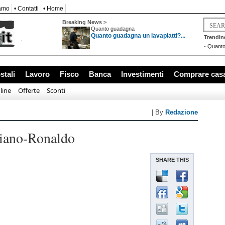
iamo
• Contatti
• Home
Breaking News >
Quanto guadagna
Quanto guadagna un lavapiatti?...
Trendin
-
Quanto
stali
Lavoro
Fisco
Banca
Investimenti
Comprare cas
line
Offerte
Sconti
| By
Redazione
iano-Ronaldo
SHARE THIS