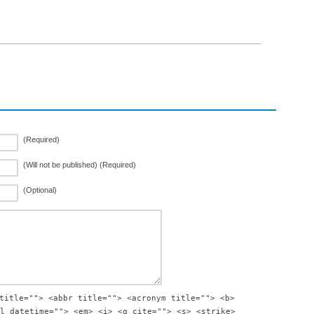
(Required)
(Will not be published) (Required)
(Optional)
title=""> <abbr title=""> <acronym title=""> <b>
l datetime=""> <em> <i> <q cite=""> <s> <strike>