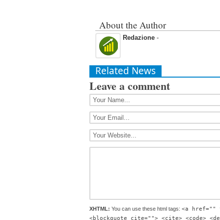
About the Author
Redazione
-
Related News
Leave a comment
XHTML:
You can use these html tags:
<a href="" 
<blockquote cite=""> <cite> <code> <de