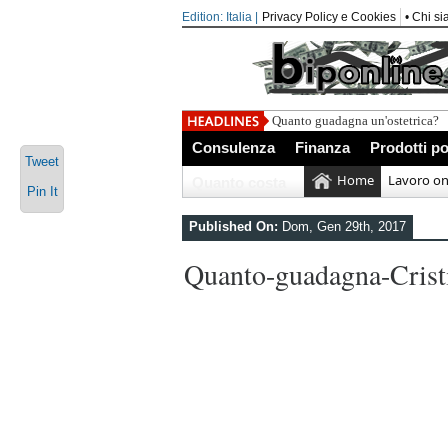
Edition: Italia |
Privacy Policy e Cookies
• Chi s
Quanto guadagna un'ostetrica?
Consulenza
Finanza
Prodotti po
Tweet
Home
Lavoro on
Quanto costa
Pin It
Published On:
Dom, Gen 29th, 2017
Quanto-guadagna-Crist