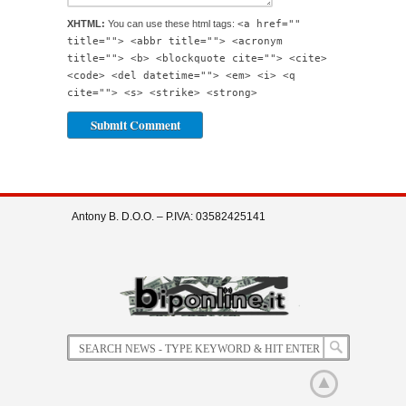
XHTML:
You can use these html tags:
<a href=""
title=""> <abbr title=""> <acronym
title=""> <b> <blockquote cite=""> <cite>
<code> <del datetime=""> <em> <i> <q
cite=""> <s> <strike> <strong>
Antony B. D.O.O. – P.IVA: 03582425141