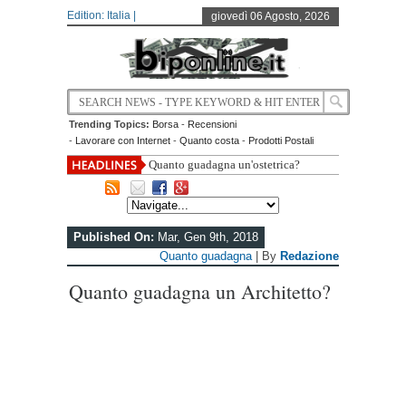
Edition: Italia |
giovedì 06 Agosto, 2026
Trending Topics:
Borsa
-
Recensioni
-
Lavorare con Internet
-
Quanto costa
-
Prodotti Postali
Quanto guadagna un'ostetrica?
Published On:
Mar, Gen 9th, 2018
Quanto guadagna
| By
Redazione
Quanto guadagna un Architetto?