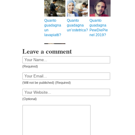
Quanto
Quanto
Quanto
guadagna
guadagna
guadagna
un
un’ostetrica?
PewDiePie
lavapiatti?
nel 2019?
Leave a comment
Quanto
(Required)
guadagna
Maria De
Filippi nel
(Will not be published) (Required)
2019?
(Optional)