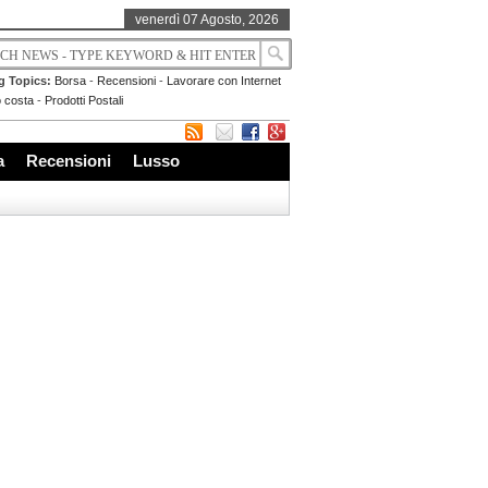
venerdì 07 Agosto, 2026
g Topics:
Borsa
-
Recensioni
-
Lavorare con Internet
 costa
-
Prodotti Postali
a
Recensioni
Lusso