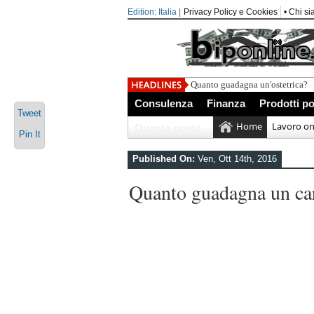
Edition: Italia |
Privacy Policy e Cookies
• Chi s
Azioni Poste Italiane 2019: Di
Consulenza
Finanza
Prodotti po
Tweet
Home
Lavoro on
Quanto costa
Pin It
Published On:
Ven, Ott 14th, 2016
Quanto guadagna un car