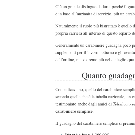
C’è un grande distinguo da fare, perché il gua
e in base all’anzianità di servizio, più un cara
Naturalmente il ruolo più bistrattato è quello 
propria carriera all’interno di questo reparto de
Generalmente un carabiniere guadagna poco più
supplementi per il lavoro notturno e gli eventu
quan
dell’ordine, ma vedremo più nel dettaglio
Quanto guadagn
Come dicevamo, quello del carabiniere semplice
secondo quella che è la tabella nazionale, un c
testimoniato anche dagli amici di
Telodicoio.o
carabiniere semplice
.
Il guadagno del carabiniere semplice si presum
Stipendio base: 1.300,00€