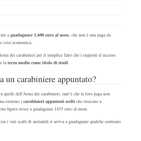
guadagnare 1.600 euro al mese
vare a
, che non è una paga da
rte crisi economica.
Arma dei carabinieri per il semplice fatto che i requisiti d’accesso
terza media come titolo di studi
te la
.
 un carabiniere appuntato?
ra quelli dell’Arma dei carabinieri, tant’è che la loro paga non
carabinieri appuntati scelti
ma esistono i
che riescono a
esta figura riesce a guadagnare 1435 euro al mese.
 con i vari scatti di anzianità si arriva a guadagnare qualche centinaio