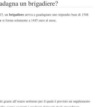
adagna un brigadiere?
brigadiere
015, un
arriva a guadagnare uno stipendio base di 1548
re
si ferma solamente a 1445 euro al mese.
i grazie all’orario notturno per il quale è previsto un supplemento
ello, vanno aggiunti i guadagni derivanti dagli straordinari.