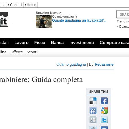
iamo
• Contatti
• Home
Breaking News >
Quanto guadagna
Quanto guadagna un lavapiatti?...
Trendin
-
Quanto
videndi, quotazione: Conviene Comprare?
stali
Lavoro
Fisco
Banca
Investimenti
Comprare cas
line
Offerte
Sconti
Quanto guadagna
| By
Redazione
abiniere: Guida completa
SHARE THIS