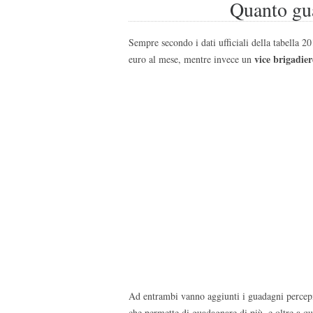
Quanto gu
Sempre secondo i dati ufficiali della tabella 2
vice brigadie
euro al mese, mentre invece un
Ad entrambi vanno aggiunti i guadagni percepit
che permette di guadagnare di più, e oltre a qu