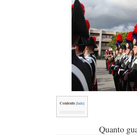
Contents
[
hide
]
Quanto gua