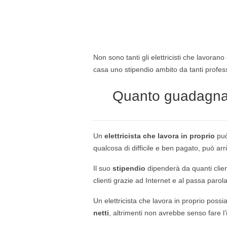
Non sono tanti gli elettricisti che lavoran
casa uno stipendio ambito da tanti professi
Quanto guadagna u
Un
elettricista che lavora in proprio
può
qualcosa di difficile e ben pagato, può a
Il suo
stipendio
dipenderà da quanti clien
clienti grazie ad Internet e al passa paro
Un elettricista che lavora in proprio p
netti
, altrimenti non avrebbe senso fare l