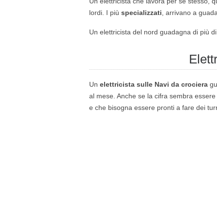
Un elettricista che lavora per se stesso, 
lordi. I più
specializzati
, arrivano a guad
Un elettricista del nord guadagna di più di 
Elett
Un
elettricista sulle Navi da crociera
gu
al mese. Anche se la cifra sembra essere m
e che bisogna essere pronti a fare dei turn