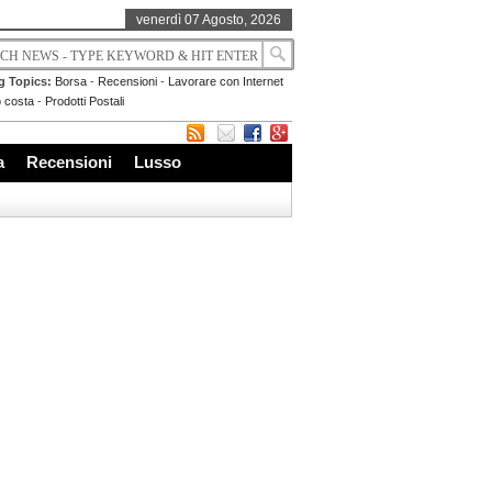
venerdì 07 Agosto, 2026
g Topics:
Borsa
-
Recensioni
-
Lavorare con Internet
 costa
-
Prodotti Postali
a
Recensioni
Lusso