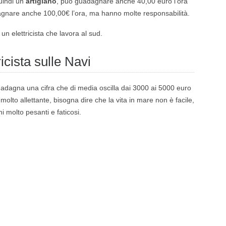
quindi un
artigiano
, può guadagnare anche 40,00 euro l’ora
agnare anche 100,00€ l’ora, ma hanno molte responsabilità.
un elettricista che lavora al sud.
ricista sulle Navi
adagna una cifra che di media oscilla dai 3000 ai 5000 euro
olto allettante, bisogna dire che la vita in mare non è facile,
i molto pesanti e faticosi.