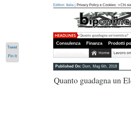
Edition: Italia |
Privacy Policy e Cookies
• Chi s
Quanto guadagna un'ostetrica?
Consulenza
Finanza
Prodotti po
Tweet
Home
Lavoro on
Quanto costa
Pin It
Published On:
Dom, Mag 6th, 2018
Quanto guadagna un Ele