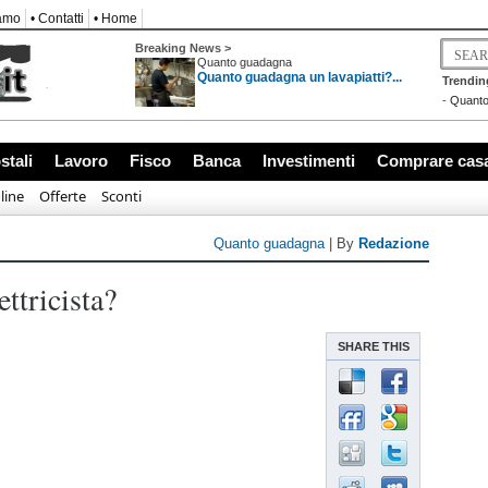
iamo
• Contatti
• Home
Breaking News >
Quanto guadagna
Quanto guadagna un lavapiatti?...
Trendin
-
Quanto
stali
Lavoro
Fisco
Banca
Investimenti
Comprare cas
line
Offerte
Sconti
Quanto guadagna
| By
Redazione
ttricista?
SHARE THIS