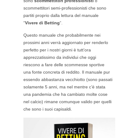
sono
scommettitori professionisti
o
scommettitori semi-professionisti che sono
partiti proprio dalla lettura del manuale
“
Vivere di Betting
“.
Questo manuale che probabilmente nei
prossimi anni verrà aggiornato per renderlo
perfetto per i nostri giorni è tutt’ora
apprezzatissimo da individui che oggi
riescono a fare delle scommesse sportive
una fonte concreta di reddito. Il manuale pur
essendo abbastanza vecchiotto (sono passati
solamente 5 anni, ma nel mentre c’è stata
una pandemia che ha cambiato molte cose
nel calcio) rimane comunque valido per quelli
che sono i suoi capisaldi.