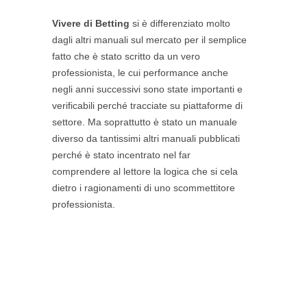
Vivere di Betting
si è differenziato molto
dagli altri manuali sul mercato per il semplice
fatto che è stato scritto da un vero
professionista, le cui performance anche
negli anni successivi sono state importanti e
verificabili perché tracciate su piattaforme di
settore. Ma soprattutto è stato un manuale
diverso da tantissimi altri manuali pubblicati
perché è stato incentrato nel far
comprendere al lettore la logica che si cela
dietro i ragionamenti di uno scommettitore
professionista.