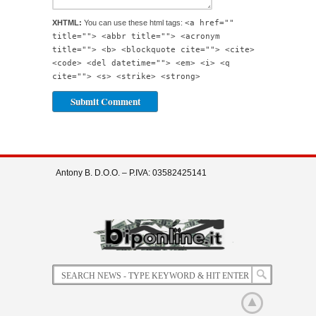
XHTML:
You can use these html tags:
<a href=""
title=""> <abbr title=""> <acronym
title=""> <b> <blockquote cite=""> <cite>
<code> <del datetime=""> <em> <i> <q
cite=""> <s> <strike> <strong>
Antony B. D.O.O. – P.IVA: 03582425141