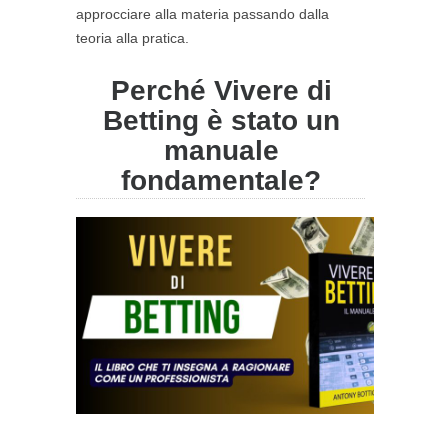
approcciare alla materia passando dalla
teoria alla pratica.
Perché Vivere di
Betting è stato un
manuale
fondamentale?