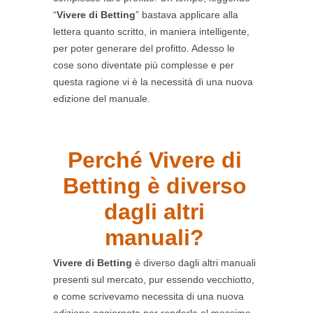
“
Vivere di Betting
” bastava applicare alla
lettera quanto scritto, in maniera intelligente,
per poter generare del profitto. Adesso le
cose sono diventate più complesse e per
questa ragione vi è la necessità di una nuova
edizione del manuale.
Perché Vivere di
Betting è diverso
dagli altri
manuali?
Vivere di Betting
è diverso dagli altri manuali
presenti sul mercato, pur essendo vecchiotto,
e come scrivevamo necessita di una nuova
edizione aggiornata per renderlo al massimo