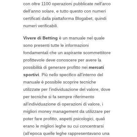
con oltre 1100 operazioni pubblicate nell’arco
dell’anno solare, e tutto questo con numeri
certificati dalla piattaforma Blogabet, quindi
numeri verificabili.
Vivere di Betting
è un manuale nel quale
sono presenti tutte le informazioni
fondamentali che un aspirante scommettitore
profittevole deve conoscere per avere la
possibilità di generare profitto nei
mercati
sportivi
. Più nello specifico all’interno del
manuale è possibile scoprire tecniche
utilizzate per l’individuazione del valore, dove
per tecniche si fa sempre riferimento
all’individuazione di operazioni di valore, i
migliori money management da utilizzare per
poter fare profitto, aspetti psicologici, quali
erano le migliori leghe su cui concentrarsi
(all’epoca quelle leghe rappresentavano una