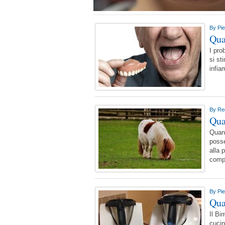
By
Pi
Qua
I pro
si st
infia
By
Re
Qua
Quant
posse
alla 
comp
By
Pi
Qua
Il Bi
cucin