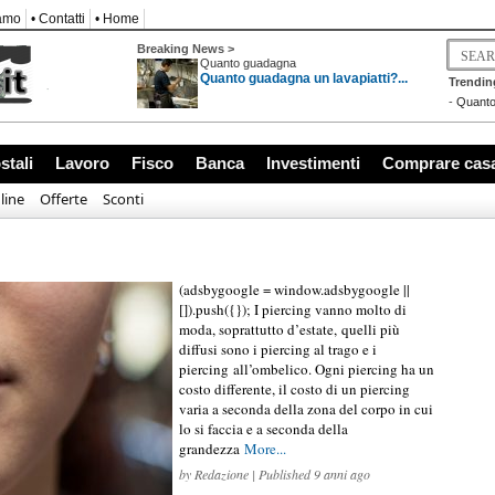
iamo
• Contatti
• Home
Breaking News >
Quanto guadagna
Quanto guadagna un lavapiatti?...
Trendin
-
Quanto
stali
Lavoro
Fisco
Banca
Investimenti
Comprare cas
line
Offerte
Sconti
(adsbygoogle = window.adsbygoogle ||
[]).push({}); I piercing vanno molto di
moda, soprattutto d’estate, quelli più
diffusi sono i piercing al trago e i
piercing all’ombelico. Ogni piercing ha un
costo differente, il costo di un piercing
varia a seconda della zona del corpo in cui
lo si faccia e a seconda della
grandezza
More...
by
Redazione
| Published 9 anni ago