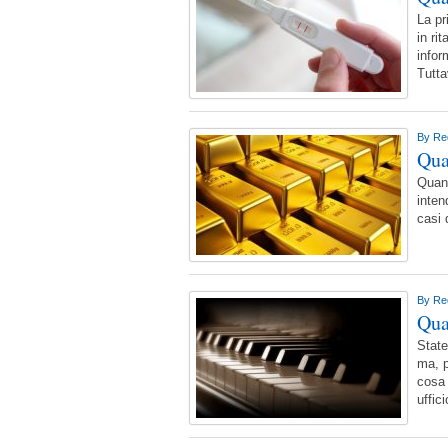
La pr
in ri
infor
Tutta
By
Re
Qua
Quant
inten
casi 
By
Re
Qua
State
ma, p
cosa 
uffic