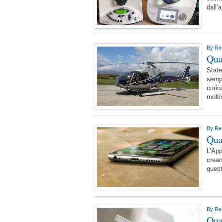
dall’
By
Re
Qua
State
sempl
curio
molt
By
Re
Qua
L’App
crean
quest
By
Re
Qua