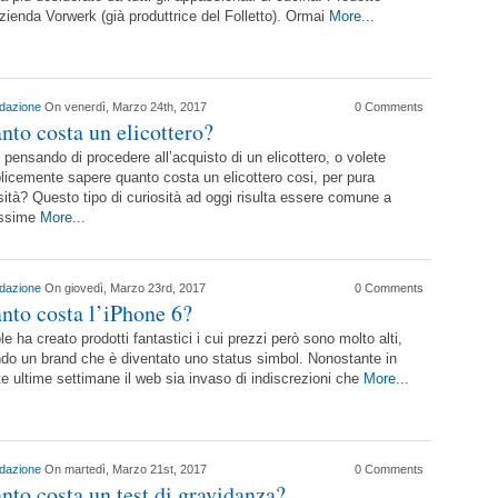
azienda Vorwerk (già produttrice del Folletto). Ormai
More...
dazione
On venerdì, Marzo 24th, 2017
0 Comments
nto costa un elicottero?
 pensando di procedere all’acquisto di un elicottero, o volete
icemente sapere quanto costa un elicottero cosi, per pura
sità? Questo tipo di curiosità ad oggi risulta essere comune a
issime
More...
dazione
On giovedì, Marzo 23rd, 2017
0 Comments
nto costa l’iPhone 6?
le ha creato prodotti fantastici i cui prezzi però sono molto alti,
do un brand che è diventato uno status simbol. Nonostante in
e ultime settimane il web sia invaso di indiscrezioni che
More...
dazione
On martedì, Marzo 21st, 2017
0 Comments
nto costa un test di gravidanza?