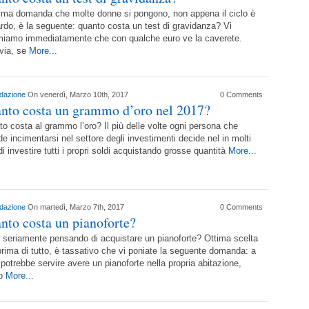
ima domanda che molte donne si pongono, non appena il ciclo è
tardo, è la seguente: quanto costa un test di gravidanza? Vi
miamo immediatamente che con qualche euro ve la caverete.
via, se
More...
dazione
On venerdì, Marzo 10th, 2017
0 Comments
nto costa un grammo d’oro nel 2017?
o costa al grammo l’oro? Il più delle volte ogni persona che
de incimentarsi nel settore degli investimenti decide nel in molti
di investire tutti i propri soldi acquistando grosse quantità
More...
dazione
On martedì, Marzo 7th, 2017
0 Comments
nto costa un pianoforte?
 seriamente pensando di acquistare un pianoforte? Ottima scelta
rima di tutto, è tassativo che vi poniate la seguente domanda: a
potrebbe servire avere un pianoforte nella propria abitazione,
io
More...