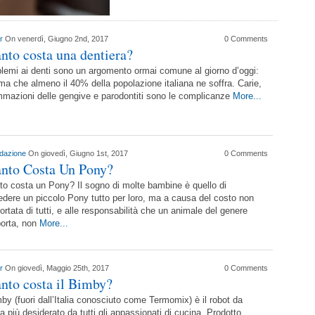
er
On venerdì, Giugno 2nd, 2017
0 Comments
nto costa una dentiera?
blemi ai denti sono un argomento ormai comune al giorno d’oggi:
ima che almeno il 40% della popolazione italiana ne soffra. Carie,
mmazioni delle gengive e parodontiti sono le complicanze
More...
dazione
On giovedì, Giugno 1st, 2017
0 Comments
nto Costa Un Pony?
o costa un Pony? Il sogno di molte bambine è quello di
dere un piccolo Pony tutto per loro, ma a causa del costo non
portata di tutti, e alle responsabilità che un animale del genere
orta, non
More...
er
On giovedì, Maggio 25th, 2017
0 Comments
nto costa il Bimby?
mby (fuori dall’Italia conosciuto come Termomix) è il robot da
a più desiderato da tutti gli appassionati di cucina. Prodotto