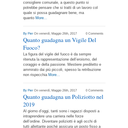
consigliere comunale, a questo punto si
potrebbe pensare che si tratti di un lavoro col
quale si possa guadagnare bene, ma
quanto
More...
By
Pier
On venerdì, Maggio 26th, 2017
0 Comments
Quanto guadagna un Vigile Del
Fuoco?
La figura del vigile del fuoco è da sempre
ritenuta la rappresentazione dell’eroismo, del
coraggio e della passione. Mestiere prediletto e
ammirato dai più piccoli, spesso la retribuzione
non rispecchia
More...
By
Pier
On venerdì, Maggio 26th, 2017
0 Comments
Quanto guadagna un Poliziotto nel
2019
Al giorno d’oggi, tanti sono i ragazzi disposti a
intraprendere una carriera nelle forze
dell’ordine. Diventare poliziotti è agli occhi di
tutti allettante poiché assicura un posto fisso a