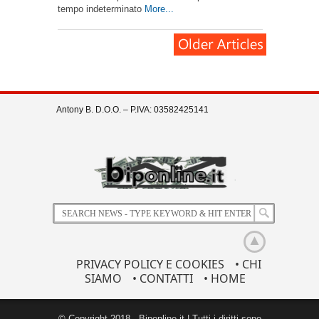
tempo indeterminato
More...
Antony B. D.O.O. – P.IVA: 03582425141
PRIVACY POLICY E COOKIES
• CHI
SIAMO
• CONTATTI
• HOME
© Copyright 2018 - Biponline.it | Tutti i diritti sono