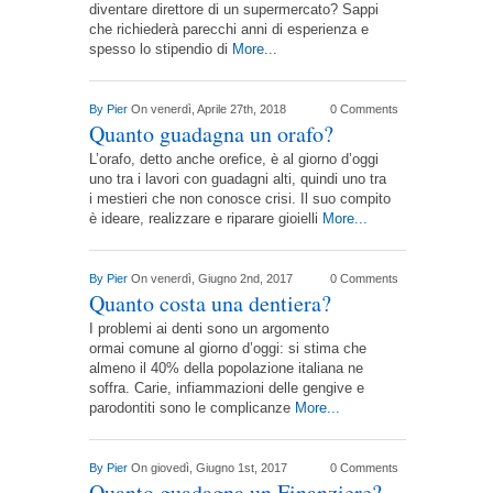
diventare direttore di un supermercato? Sappi
che richiederà parecchi anni di esperienza e
spesso lo stipendio di
More...
By
Pier
On venerdì, Aprile 27th, 2018
0 Comments
Quanto guadagna un orafo?
L’orafo, detto anche orefice, è al giorno d’oggi
uno tra i lavori con guadagni alti, quindi uno tra
i mestieri che non conosce crisi. Il suo compito
è ideare, realizzare e riparare gioielli
More...
By
Pier
On venerdì, Giugno 2nd, 2017
0 Comments
Quanto costa una dentiera?
I problemi ai denti sono un argomento
ormai comune al giorno d’oggi: si stima che
almeno il 40% della popolazione italiana ne
soffra. Carie, infiammazioni delle gengive e
parodontiti sono le complicanze
More...
By
Pier
On giovedì, Giugno 1st, 2017
0 Comments
Quanto guadagna un Finanziere?