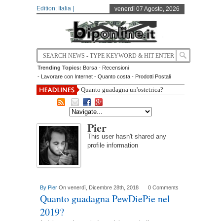
Edition: Italia |
venerdì 07 Agosto, 2026
Trending Topics:
Borsa
-
Recensioni
-
Lavorare con Internet
-
Quanto costa
-
Prodotti Postali
Quanto guadagna un'ostetrica?
Pier
This user hasn't shared any
profile information
By
Pier
On venerdì, Dicembre 28th, 2018
0 Comments
Quanto guadagna PewDiePie nel
2019?