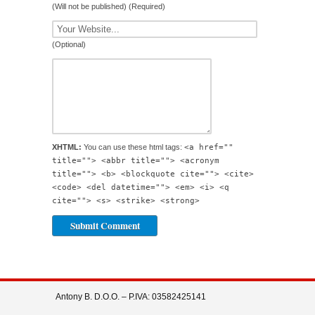
(Will not be published) (Required)
(Optional)
XHTML:
You can use these html tags:
<a href=""
title=""> <abbr title=""> <acronym
title=""> <b> <blockquote cite=""> <cite>
<code> <del datetime=""> <em> <i> <q
cite=""> <s> <strike> <strong>
Antony B. D.O.O. – P.IVA: 03582425141