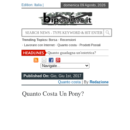
Edition: Italia |
domenica 09 Agosto, 2026
Trending Topics:
Borsa
-
Recensioni
-
Lavorare con Internet
-
Quanto costa
-
Prodotti Postali
Quanto guadagna un'ostetrica?
Published On:
Gio, Giu 1st, 2017
Quanto costa
| By
Redazione
Quanto Costa Un Pony?