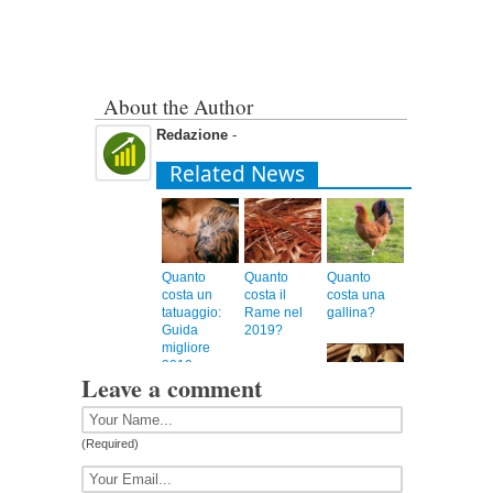
About the Author
Redazione
-
Related News
Quanto
Quanto
Quanto
costa un
costa il
costa una
tatuaggio:
Rame nel
gallina?
Guida
2019?
migliore
2019
Leave a comment
Quanto
costa una
(Required)
successione
dal Notaio?