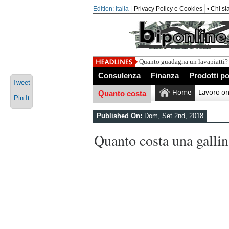
Edition: Italia |
Privacy Policy e Cookies
• Chi s
Quanto guadagna un lavapiatti?
Consulenza
Finanza
Prodotti po
Tweet
Home
Lavoro on
Quanto costa
Pin It
Published On:
Dom, Set 2nd, 2018
Quanto costa una galli