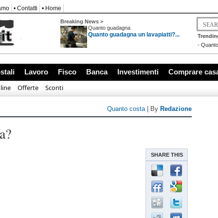
iamo
• Contatti
• Home
Breaking News >
Quanto guadagna
Quanto guadagna un lavapiatti?...
Trendin
-
Quanto
stali
Lavoro
Fisco
Banca
Investimenti
Comprare cas
line
Offerte
Sconti
Quanto costa
| By
Redazione
na?
SHARE THIS