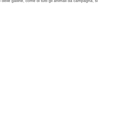
delle galline, come di tutti gli animali da campagna, si