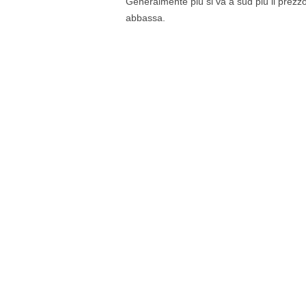
Generalmente più si va a sud più il prezzo 
abbassa.